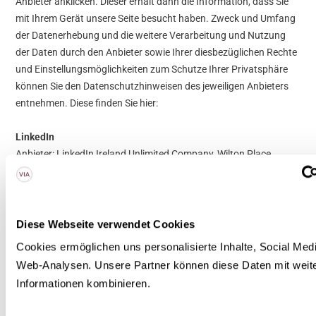
Anbieter anklicken. Dieser erhält dann die Information, dass Sie
mit Ihrem Gerät unsere Seite besucht haben. Zweck und Umfang
der Datenerhebung und die weitere Verarbeitung und Nutzung
der Daten durch den Anbieter sowie Ihrer diesbezüglichen Rechte
und Einstellungsmöglichkeiten zum Schutze Ihrer Privatsphäre
können Sie den Datenschutzhinweisen des jeweiligen Anbieters
entnehmen. Diese finden Sie hier:
LinkedIn
Anbieter: LinkedIn Ireland Unlimited Company, Wilton Place,
Dublin 2, Ireland
Datenschutzhinweise:
https://www.linkedin.com/legal/privacy-
policy
Diese Webseite verwendet Cookies
Cookies ermöglichen uns personalisierte Inhalte, Social Medi
Facebook
Web-Analysen. Unsere Partner können diese Daten mit weite
Anbieter: Meta Platforms Ireland Limited, Merrion Road, Dublin 4,
Informationen kombinieren.
D04 X2K5, Irland
Datenschutzhinweise:
https://de-