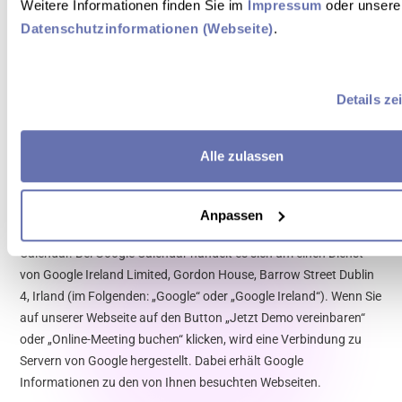
Weitere Informationen finden Sie im 
Impressum
de.facebook.com/privacy/policy/
Datenschutzinformationen (Webseite)
.
Instagram
Anbieter: Instagram Inc., 1601 Willow Road, Menlo Park, CA,
Details ze
94025, USA
Datenschutzhinweise:
https://help.instagram.com/155833707900388
Alle zulassen
7. Google Calendar
Anpassen
Für die Buchung von Online-Meetings verwenden wir Google
Calendar. Bei Google Calendar handelt es sich um einen Dienst
von Google Ireland Limited, Gordon House, Barrow Street Dublin
4, Irland (im Folgenden: „Google“ oder „Google Ireland“). Wenn Sie
auf unserer Webseite auf den Button „Jetzt Demo vereinbaren“
oder „Online-Meeting buchen“ klicken, wird eine Verbindung zu
Servern von Google hergestellt. Dabei erhält Google
Informationen zu den von Ihnen besuchten Webseiten.