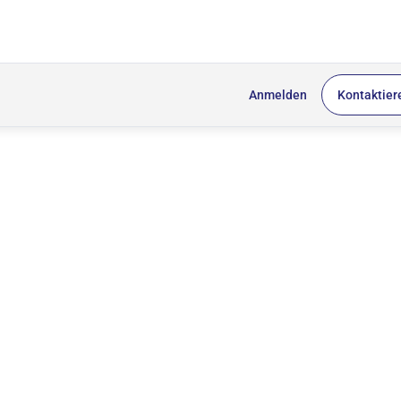
Anmelden
Kontaktier
n einem unserer Webinare kennen und testen es unverbindlich selbst.