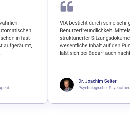
wahrlich
VIA besticht durch seine sehr 
utomatischen
Benutzerfreundlichkeit. Mittels
ischen in fast
strukturierter Sitzungsdokume
ist aufgeräumt,
wesentliche Inhalt auf den Pu
.
läßt sich bei Bedarf auch nach
Dr. Joachim Selter
apeut
Psychologischer Psychother