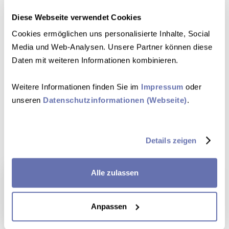
Diese Webseite verwendet Cookies
Natürlich wirft KI auch ethische Bedenken auf. Doch die Lösung
Cookies ermöglichen uns personalisierte Inhalte, Social 
ist nicht Verzicht, sondern Transparenz und Kontrolle. Das
Media und Web-Analysen. Unsere Partner können diese 
bedeutet, dass Anbieter solcher Systeme strengste rechtliche,
organisatorische und technische Anforderungen umsetzen
Daten mit weiteren Informationen kombinieren.
müssen, damit sensible Daten weiterhin geschützt sind.
Gleichzeitig ist es wichtig, dass Therapeut:innen die volle
Weitere Informationen finden Sie im 
Impressum
 oder 
Kontrolle behalten: Die KI schlägt vor – der Mensch entscheidet,
unseren 
Datenschutzinformationen (Webseite)
.
sodass am Ende nicht die "Algorithmen-Intuition" steht, sondern
das professionelle Urteil der Therapeut:innen.
Details zeigen
Alle zulassen
Für die strengen Sicherheitsanforderungen der
Psychotherapie konzipiert.
Mehr erfahren
Anpassen