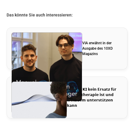
Das könnte Sie auch interessieren:
VIA erwähnt in der
Ausgabe des 10XD
Magazins
𝗪𝗮𝗿𝘂𝗺 𝗞𝗜 𝗸𝗲𝗶𝗻 𝗘𝗿𝘀𝗮𝘁𝘇 𝗳ü𝗿
𝗣𝘀𝘆𝗰𝗵𝗼𝘁𝗵𝗲𝗿𝗮𝗽𝗶𝗲 𝗶𝘀𝘁 𝘂𝗻𝗱
𝘁𝗿𝗼𝘁𝘇𝗱𝗲𝗺 𝘂𝗻𝘁𝗲𝗿𝘀𝘁ü𝘁𝘇𝗲𝗻
𝗸𝗮𝗻𝗻