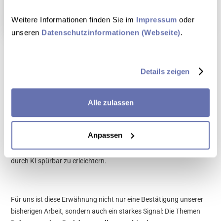
Kontakt aufnehmen
Weitere Informationen finden Sie im 
Impressum
 oder 
unseren 
Datenschutzinformationen (Webseite)
.
VIA HealthTech auf der Market Map von DvH
Details zeigen
Ventures
Besonders stolz sind wir, dass wir in der
Market Map von DvH
Alle zulassen
Ventures
genannt werden. Neben international bekannten
Playern wie Woebot, HelloBetter und Kintsugi taucht auch
VIA
Anpassen
HealthTech
auf, als junges Berliner HealthTech-Startup, das sich
das Ziel gesetzt hat, den Praxisalltag von Psychotherapeut:innen
durch KI spürbar zu erleichtern.
Für uns ist diese Erwähnung nicht nur eine Bestätigung unserer
bisherigen Arbeit, sondern auch ein starkes Signal: Die Themen